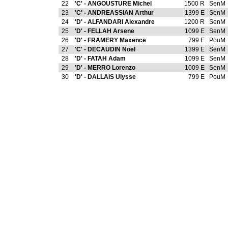
22
'C' - ANGOUSTURE Michel
1500 R
SenM
23
'C' - ANDREASSIAN Arthur
1399 E
SenM
24
'D' - ALFANDARI Alexandre
1200 R
SenM
25
'D' - FELLAH Arsene
1099 E
SenM
26
'D' - FRAMERY Maxence
799 E
PouM
27
'C' - DECAUDIN Noel
1399 E
SenM
28
'D' - FATAH Adam
1099 E
SenM
29
'D' - MERRO Lorenzo
1009 E
SenM
30
'D' - DALLAIS Ulysse
799 E
PouM