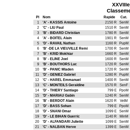
XXVIII
Classeme
Pl
Nom
Rapide
Cat.
1
'A' - KASSIS Antoine
2150 R
SenM
2
'C' - LIU Paul
1510 R
SenM
3
'B' - BIDARD Christian
1780 R
SenM
4
'A' - BOITEL Alain
1901 R
SenM
5
'D' - RAVAIL Nathan
1160 R
PupM
6
'B' -DE LA VIEUVILLE Remi
1700 R
SenM
7
'B' - KRID Mokhtar
1660 R
SenM
8
'B' - ELINE Joel
1600 R
SenM
9
'B' - BOUTHORS Luc
1720 R
SenM
10
'B' - PANIC Mladen
1720 R
SenM
11
'D' - GENIEZ Gabriel
1280 R
PupM
12
'C' - HAREL Emmanuel
1400 R
SenM
13
'C' - MONTEILS Geraldine
1570 R
SenF
14
'D' - THIERY Santiago
799 E
PpoM
15
'D' - MARIAU Gabin
1240 R
SenM
16
'B' - BERDOT Alain
1620 R
VetM
17
'D' - BASS Sohan
799 E
PpoM
18
'D' - SNANI Omar
1099 E
SenM
19
'D' - LE BIHAN Guerric
1140 R
MinM
20
'D' - ALFANDARI Juliette
1099 E
SenM
21
'C' - NALBAN Herve
1399 E
SenM