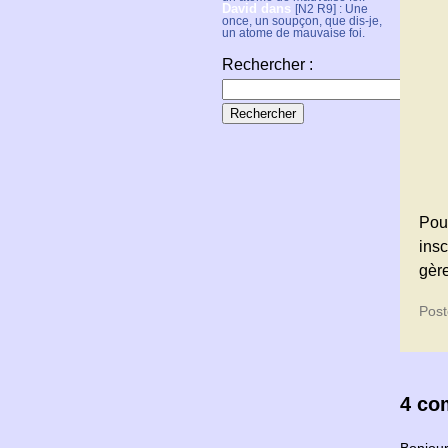
David
dans
[N2 R9] : Une
once, un soupçon, que dis-je,
un atome de mauvaise foi.
Rechercher :
Pou
ins
gère
Post
4 co