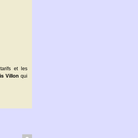
arifs et les
s Villon
qui