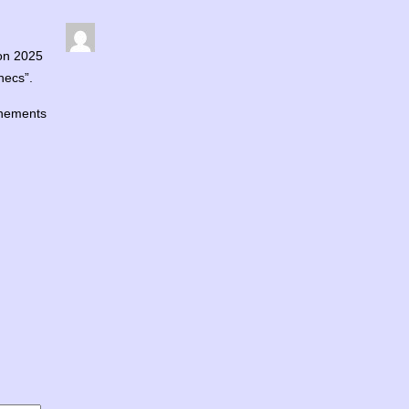
son 2025
checs”.
gnements