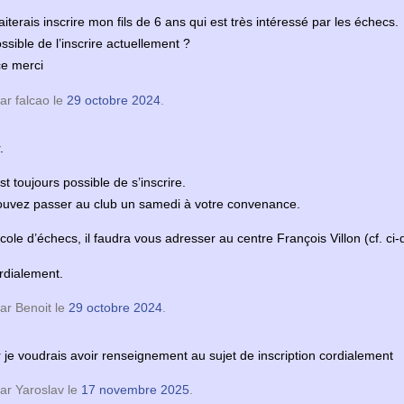
r
aiterais inscrire mon fils de 6 ans qui est très intéressé par les échecs.
ossible de l’inscrire actuellement ?
e merci
ar falcao le
29 octobre 2024
.
.
est toujours possible de s’inscrire.
uvez passer au club un samedi à votre convenance.
école d’échecs, il faudra vous adresser au centre François Villon (cf. ci
rdialement.
ar Benoit le
29 octobre 2024
.
 je voudrais avoir renseignement au sujet de inscription cordialement
ar Yaroslav le
17 novembre 2025
.