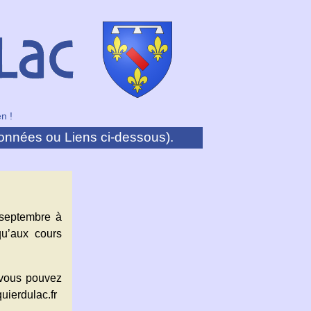
n !
onnées ou Liens ci-dessous).
 septembre à
qu’aux cours
e vous pouvez
uierdulac.fr