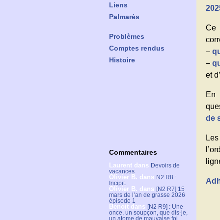
Liens
202
Palmarès
Ce 
Problèmes
corr
Comptes rendus
–
qu
Histoire
–
qu
et d
En 
ques
de 
Les
l’or
Commentaires
lign
Laurent
dans
Devoirs de
vacances
Olivier B.
dans
N2 R8 :
Adh
Incipit.
Olivier B.
dans
[N2 R7] 15
mars de l’an de grasse 2026
épisode 1
Benoit
dans
[N2 R9] : Une
once, un soupçon, que dis-je,
un atome de mauvaise foi.