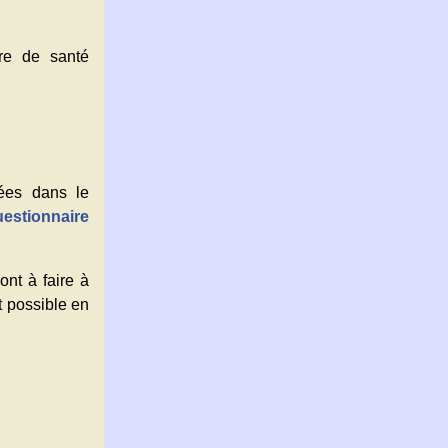
ire de santé
ées dans le
uestionnaire
ont à faire à
nt possible en