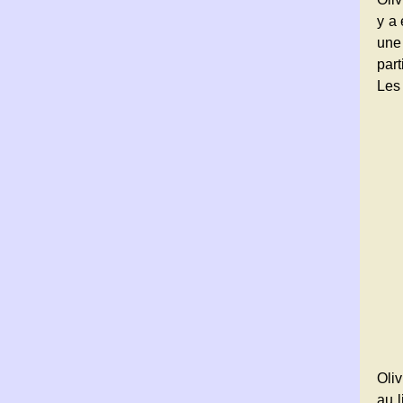
y a 
une 
part
Les
Oliv
au 