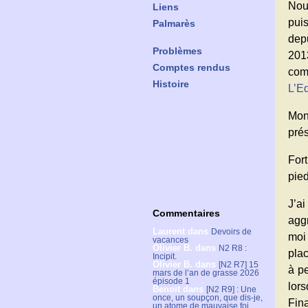
Nou
Liens
pui
Palmarès
dep
Problèmes
201
Comptes rendus
com
Histoire
L’Ed
Mon
prés
For
pied
J’ai
Commentaires
aggr
Laurent
dans
Devoirs de
moi
vacances
Olivier B.
dans
N2 R8 :
plac
Incipit.
Olivier B.
dans
[N2 R7] 15
à p
mars de l’an de grasse 2026
épisode 1
lors
Benoit
dans
[N2 R9] : Une
once, un soupçon, que dis-je,
Fina
un atome de mauvaise foi.