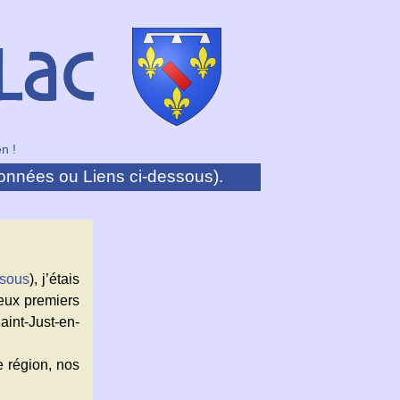
n !
onnées ou Liens ci-dessous).
ssous
), j’étais
eux premiers
int-Just-en-
e région, nos