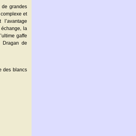
 à de grandes
t complexe et
t l’avantage
 échange, la
’ultime gaffe
 à Dragan de
me des blancs