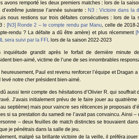
s avons remporté les deux premiers matches : lors de la sais
s d’extrême justesse l’année suivante :
N3 : Victoire dans la 
uis nous restions sur trois défaites consécutives : lors de la
3 :
[N3] Ronde 2 – le compte rendu par Manu
, celle de 2018-
pte-rendu ? La défaite a dû être amère) et plus récemment
[
L sera suivi par la FFL
lors de la saison 2022-2023
 inquiétude grandit après le forfait de dernière minute d
ident bien-aimé, victime de l’une de ses innombrables responsa
t heureusement, Paul est revenu renforcer l’équipe et Dragan 
 levé notre cher président bien-aimé.
 dû aussi tenir compte des hésitations d’Olivier R. qui souffrait
avé. J’avais initialement prévu de le faire jouer au quatrième 
 au septième) mais pour vaincre ses réticences je proposais d
es si sa prestation du samedi ne l’avait pas convaincu. Ainsi – 
ersonne – deux feuilles de match distinctes se trouvaient dan
que je pénétrais dans la salle de jeu.
lement, malgré sa brillante victoire de la veille, il préféra jou