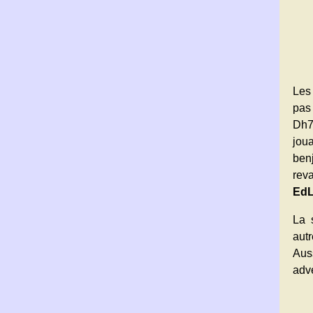
Les 
pas
Dh7+
joua
ben
reva
EdL
La 
autr
Aus
adve