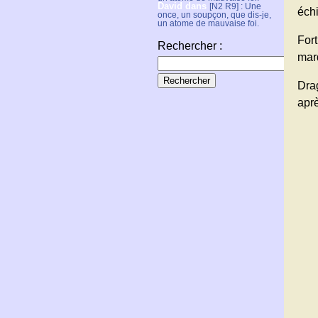
David
dans
[N2 R9] : Une
échi
once, un soupçon, que dis-je,
un atome de mauvaise foi.
For
Rechercher :
mar
Dra
apr