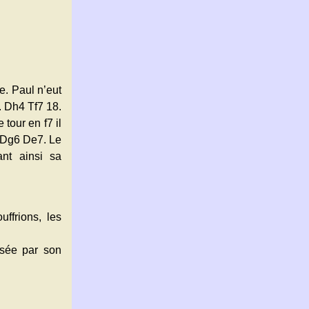
e. Paul n’eut
. Dh4 Tf7 18.
tour en f7 il
1 Dg6 De7. Le
ant ainsi sa
uffrions, les
osée par son