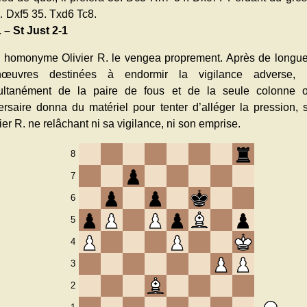
 Dxf5 35. Txd6 Tc8.
 – St Just 2-1
 homonyme Olivier R. le vengea proprement. Après de longues
œuvres destinées à endormir la vigilance adverse, 
ultanément de la paire de fous et de la seule colonne o
ersaire donna du matériel pour tenter d’alléger la pression, 
ier R. ne relâchant ni sa vigilance, ni son emprise.
8
7
6
5
4
3
2