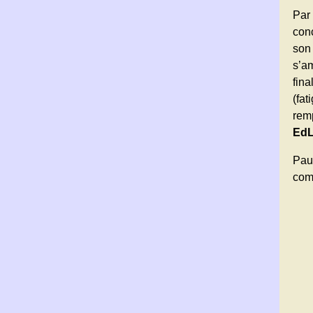
Par
conc
son
s’a
fina
(fa
remp
EdL
Pau
comp