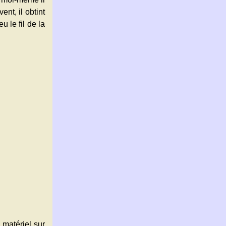
nt, il obtint
u le fil de la
 matériel sur