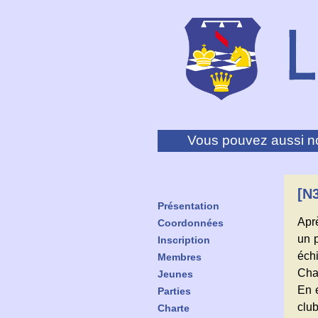
Vous pouvez aussi no
[N3
Présentation
Aprè
Coordonnées
un 
Inscription
éch
Membres
Chau
Jeunes
En 
Parties
club
Charte