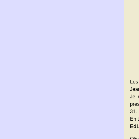
Les
Jea
Je 
pres
31…
En t
EdL
Oliv