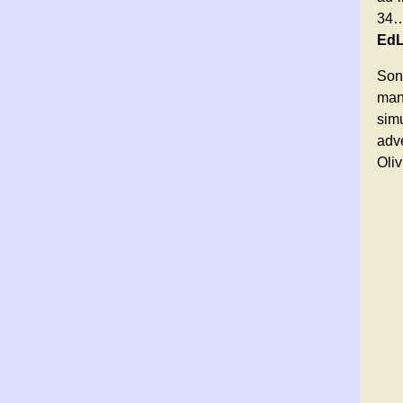
34…
EdL
Son
man
sim
adv
Oliv