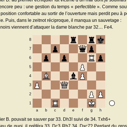
encore peu : une gestion du temps « perfectible ». Comme souve
position confortable au sortir de l’ouverture mais perdit peu à pe
ie. Puis, dans le zeitnot réciproque, il manqua un sauvetage :
 noirs viennent d’attaquer la dame blanche par 32… Fe4.
8
7
6
5
4
3
2
1
a
b
c
d
e
f
g
h
ier B. pouvait se sauver par 33. Dh3! suivi de 34. Txh6+
lieu de quoi, il préféra 33. Dc3 Rh7 34. Dxc7? Perdant du gros