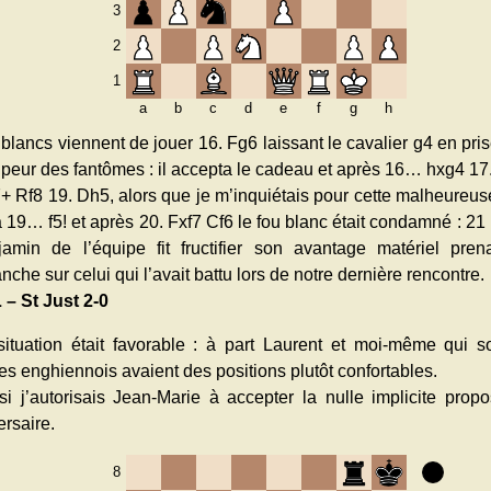
3
2
1
a
b
c
d
e
f
g
h
blancs viennent de jouer 16. Fg6 laissant le cavalier g4 en pris
 peur des fantômes : il accepta le cadeau et après 16… hxg4 17
 Rf8 19. Dh5, alors que je m’inquiétais pour cette malheureuse 
 19… f5! et après 20. Fxf7 Cf6 le fou blanc était condamné : 2
jamin de l’équipe fit fructifier son avantage matériel pren
nche sur celui qui l’avait battu lors de notre dernière rencontre.
 – St Just 2-0
situation était favorable : à part Laurent et moi-même qui so
es enghiennois avaient des positions plutôt confortables.
si j’autorisais Jean-Marie à accepter la nulle implicite prop
rsaire.
8