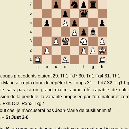
7
6
5
4
3
2
1
a
b
c
d
e
f
g
h
 coups précédents étaient 29. Th1 Fd7 30. Tg1 Fg4 31. Th1
n-Marie accepta donc de répéter les coups 31… Fd7 32. Tg1 Fg
ne sais pas si un grand maitre aurait été capable de calcu
sion de la pendule, la variante proposée par l’ordinateur et c
 Fxh3 32. Rxh3 Txg2
out cas, je n’accuserai pas Jean-Marie de pusillanimité.
 – St Just 2-0
ier B. au premier échiquier fut victime d’un mal dont je souffrai