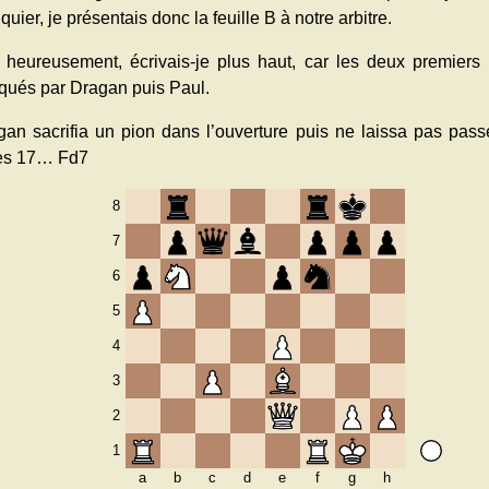
quier, je présentais donc la feuille B à notre arbitre.
t heureusement, écrivais-je plus haut, car les deux premiers 
qués par Dragan puis Paul.
gan sacrifia un pion dans l’ouverture puis ne laissa pas pass
ès 17… Fd7
8
7
6
5
4
3
2
1
a
b
c
d
e
f
g
h