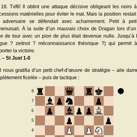
 18. Txf6! Il obtint une attaque décisive obligeant les noirs
essions matérielles pour éviter le mat. Mais la position restai
 adversaire se défendait avec acharnement. Petit à peti
menuisait. À la suite d’un mauvais choix de Dragan lors d’un
le de tour avec un pion de plus était devenue nulle. Jusqu’à l
tigue ? zeitnot ? méconnaissance théorique ?) qui permit
orter la victoire.
 – St Just 1-0
l nous gratifia d’un petit chef-d’œuvre de stratégie – aile da
lètement ficelée – puis de tactique :
8
7
6
5
4