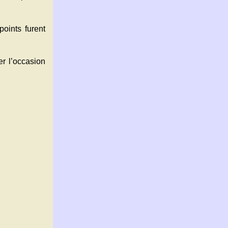
points furent
er l’occasion