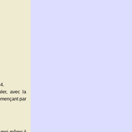
4.
ler, avec la
ommençant par
s moi-même il