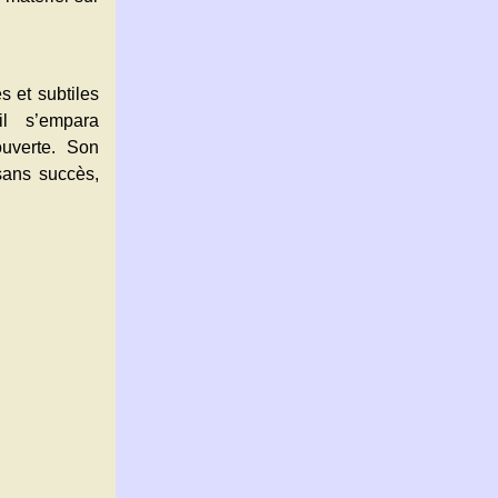
 et subtiles
il s’empara
uverte. Son
sans succès,