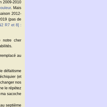
on 2009-2010
douleur
. Mais
 saison 2012-
2019 (pas de
N2 R7 et 8] :
e notre cher
bilités.
a remplacé au
 de défaitisme
échiquier (et
’échanger nos
ne le répétez
s ma sacoche
er au septième