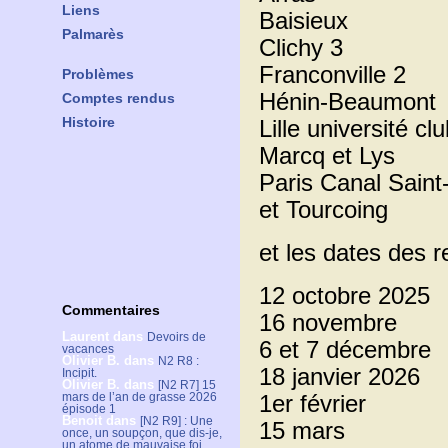
Liens
Baisieux
Palmarès
Clichy 3
Franconville 2
Problèmes
Hénin-Beaumont
Comptes rendus
Histoire
Lille université cl
Marcq et Lys
Paris Canal Saint
et Tourcoing
et les dates des r
12 octobre 2025
Commentaires
16 novembre
Laurent
dans
Devoirs de
6 et 7 décembre
vacances
Olivier B.
dans
N2 R8 :
18 janvier 2026
Incipit.
Olivier B.
dans
[N2 R7] 15
mars de l’an de grasse 2026
1er février
épisode 1
Benoit
dans
[N2 R9] : Une
15 mars
once, un soupçon, que dis-je,
un atome de mauvaise foi.