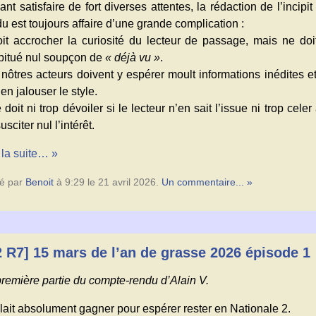
nt satisfaire de fort diverses attentes, la rédaction de l’incipi
u est toujours affaire d’une grande complication :
doit accrocher la curiosité du lecteur de passage, mais ne do
abitué nul soupçon de
« déjà vu »
.
nôtres acteurs doivent y espérer moult informations inédites et
 en jalouser le style.
e doit ni trop dévoiler si le lecteur n’en sait l’issue ni trop cele
usciter nul l’intérêt.
 la suite… »
é par
Benoit
à 9:29 le 21 avril 2026.
Un commentaire... »
2 R7] 15 mars de l’an de grasse 2026 épisode 1
remière partie du compte-rendu d’Alain V.
allait absolument gagner pour espérer rester en Nationale 2.