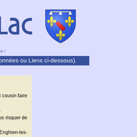
n !
onnées ou Liens ci-dessous).
 cousin faire
.
ous risquer de
 Enghien-les-