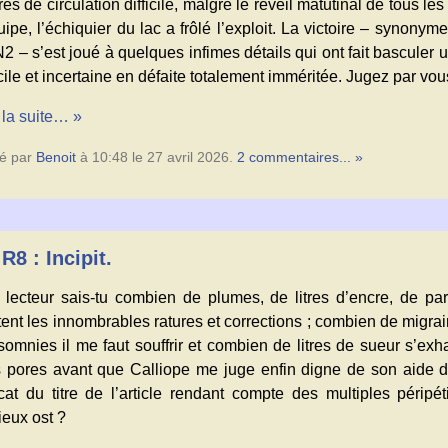
es de circulation difficile, malgré le réveil matutinal de tous l
uipe, l’échiquier du lac a frôlé l’exploit. La victoire – synonym
2 – s’est joué à quelques infimes détails qui ont fait basculer 
icile et incertaine en défaite totalement imméritée. Jugez par v
 la suite… »
é par
Benoit
à 10:48 le 27 avril 2026.
2 commentaires... »
R8 : Incipit.
 lecteur sais-tu combien de plumes, de litres d’encre, de p
ent les innombrables ratures et corrections ; combien de migrai
somnies il me faut souffrir et combien de litres de sueur s’exh
 pores avant que Calliope me juge enfin digne de son aide d
icat du titre de l’article rendant compte des multiples péripé
ieux ost ?