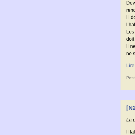
Deva
rend
Il 
l’h
Les 
doit
Il n
ne s
Lire
Post
[N
La p
Il f