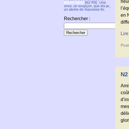
heur
David
dans
[N2 R9] : Une
once, un soupçon, que dis-je,
l’éq
un atome de mauvaise foi.
en N
Rechercher :
diff
Lire
Post
N2 
Ami
coût
d’in
mes
dél
glor