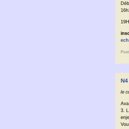
Déb
16h
19H
ins
ech
Post
N4 
le 
Avan
3. 
enje
Vou