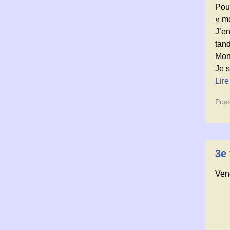
Pou
« m
J’e
tan
Mon
Je 
Lire
Post
3e 
Vene