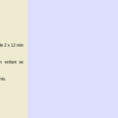
de 2 x 12 min
n enfant se
nts.