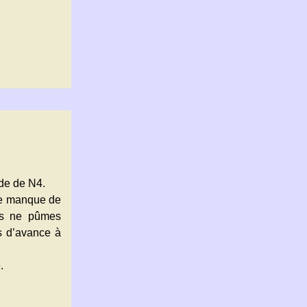
de de N4.
 le manque de
ous ne pûmes
s d’avance à
.