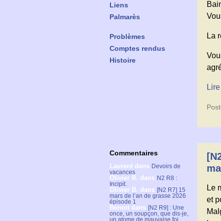
Bai
Liens
Vous
Palmarès
La r
Problèmes
Comptes rendus
Vou
Histoire
agré
Lire
Post
Commentaires
[N
Laurent
dans
Devoirs de
ma
vacances
Olivier B.
dans
N2 R8 :
Incipit.
Le m
Olivier B.
dans
[N2 R7] 15
mars de l’an de grasse 2026
et 
épisode 1
Benoit
dans
[N2 R9] : Une
Mal
once, un soupçon, que dis-je,
un atome de mauvaise foi.