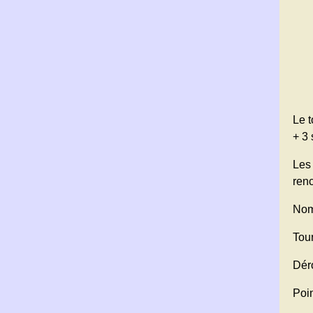
Le t
+ 3 
Les
renc
Nomb
Tou
Dér
Poi