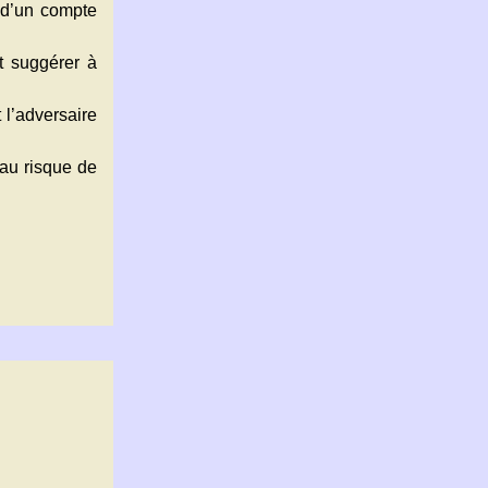
t d’un compte
it suggérer à
 l’adversaire
r au risque de