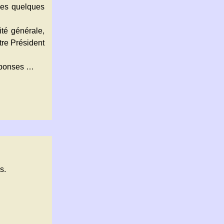
mes quelques
ité générale,
tre Président
réponses …
s.