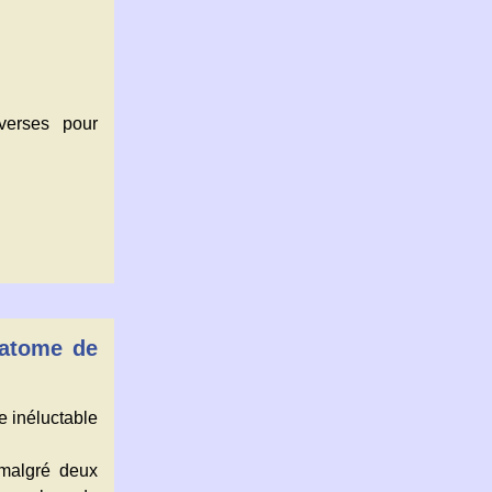
iverses pour
 atome de
te inéluctable
 malgré deux