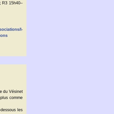
 ; R3 15h40–
ociations/l-
ions
pe du Vésinet
it plus comme
i-dessous les