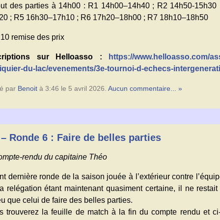
ut des parties à 14h00 : R1 14h00–14h40 ; R2 14h50-15h30
20 ; R5 16h30–17h10 ; R6 17h20–18h00 ; R7 18h10–18h50
10 remise des prix
criptions sur Helloasso :
https://www.helloasso.com/ass
iquier-du-lac/evenements/3e-tournoi-d-echecs-intergenerat
é par
Benoit
à 3:46 le 5 avril 2026.
Aucun commentaire... »
– Ronde 6 : Faire de belles parties
compte-rendu du capitaine Théo
t dernière ronde de la saison jouée à l’extérieur contre l’équi
La relégation étant maintenant quasiment certaine, il ne resta
u que celui de faire des belles parties.
s trouverez la feuille de match à la fin du compte rendu et c