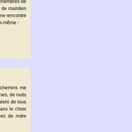
es membres de
e de maintien
une rencontre
ous-même :
archemins me
nes, de nuits
alent de tous
ans le choix
ties de notre