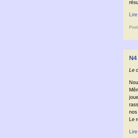
résu
Lire
Post
N4
Le 
Nou
Mêm
jou
ras
nos
Le r
Lire